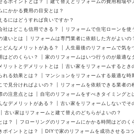
せるポイントとは？
建て替えとリフォームの費用相場や
ムにかかる費用の目安とは？
えるにはどうすれば良いですか？
会社はどこも信用できる？
リフォームで住宅ローンを使
の違いとは
リフォームは専門業者に依頼した方がよいの
とどんなメリットがある？
人生最後のリフォームで気を
用はどのくらい？
家のリフォームはいつ行うのが最適な
メリットとデメリットとは
古い家をリフォームするとき
られる効果とは？
マンションをリフォームする最適な時
こで見分ければよいの？
リフォームを依頼できる業者の
際の注意点とは
自宅のリフォームをすべきタイミングと
んなデメリットがある？
古い家をリフォームしないでそ
古い家はリフォームと建て替えのどちらがよいの？
とは？
フローリングのリフォームにかかる時間はどのく
きポイントとは？
DIYで家のリフォームを成功させるコ