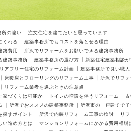
務所の違い
注文住宅を建てたいと思っています
てくれる
建築事務所でもコストを落とせる理由
建築費用
所沢でリフォームをお願いできる建築事務所
る建築事務所
建築事務所の選び方
新築住宅建築相談が
リアフリー住宅のリフォーム計画
建築事務所で良い職人
床暖房とフローリングのリフォーム工事
所沢でリフォ
リフォーム業者を選ぶときの注意点
た家づくりは可能か
トイレの増設を伴うリフォーム
古
ム
所沢でおススメの建築事務所
所沢市の一戸建てで子
を探すポイント
所沢で内装リフォーム工事の検討
リフ
しい進め方とは
マンションリフォームにかかる費用相場