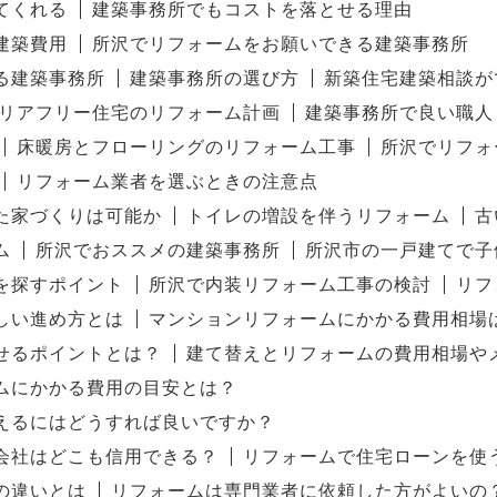
てくれる
建築事務所でもコストを落とせる理由
建築費用
所沢でリフォームをお願いできる建築事務所
る建築事務所
建築事務所の選び方
新築住宅建築相談が
リアフリー住宅のリフォーム計画
建築事務所で良い職人
床暖房とフローリングのリフォーム工事
所沢でリフォ
リフォーム業者を選ぶときの注意点
た家づくりは可能か
トイレの増設を伴うリフォーム
古
ム
所沢でおススメの建築事務所
所沢市の一戸建てで子
を探すポイント
所沢で内装リフォーム工事の検討
リフ
しい進め方とは
マンションリフォームにかかる費用相場
せるポイントとは？
建て替えとリフォームの費用相場や
ムにかかる費用の目安とは？
えるにはどうすれば良いですか？
会社はどこも信用できる？
リフォームで住宅ローンを使
の違いとは
リフォームは専門業者に依頼した方がよいの