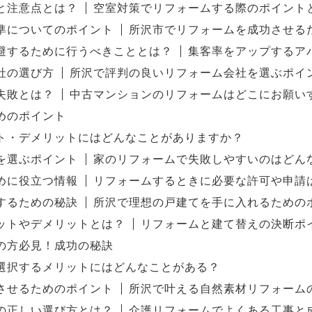
と注意点とは？
空室対策でリフォームする際のポイント
準についてのポイント
所沢市でリフォームを成功させる
避するために行うべきこととは？
集客率をアップするア
社の選び方
所沢で評判の良いリフォーム会社を選ぶポイ
失敗とは？
中古マンションのリフォームはどこにお願い
めのポイント
ト・デメリットにはどんなことがありますか？
を選ぶポイント
家のリフォームで失敗しやすいのはどん
めに役立つ情報
リフォームするときに必要な許可や申請
するための秘訣
所沢で理想の戸建てを手に入れるための
ットやデメリットとは？
リフォームと建て替えの決断ポ
の方必見！成功の秘訣
選択するメリットにはどんなことがある？
させるためのポイント
所沢で叶える自然素材リフォーム
の正しい選び方とは？
介護リフォームでよくある工事と