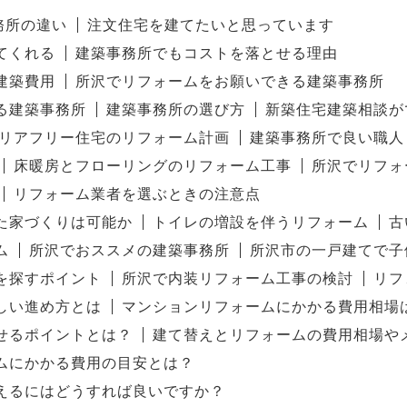
務所の違い
注文住宅を建てたいと思っています
てくれる
建築事務所でもコストを落とせる理由
建築費用
所沢でリフォームをお願いできる建築事務所
る建築事務所
建築事務所の選び方
新築住宅建築相談が
リアフリー住宅のリフォーム計画
建築事務所で良い職人
床暖房とフローリングのリフォーム工事
所沢でリフォ
リフォーム業者を選ぶときの注意点
た家づくりは可能か
トイレの増設を伴うリフォーム
古
ム
所沢でおススメの建築事務所
所沢市の一戸建てで子
を探すポイント
所沢で内装リフォーム工事の検討
リフ
しい進め方とは
マンションリフォームにかかる費用相場
せるポイントとは？
建て替えとリフォームの費用相場や
ムにかかる費用の目安とは？
えるにはどうすれば良いですか？