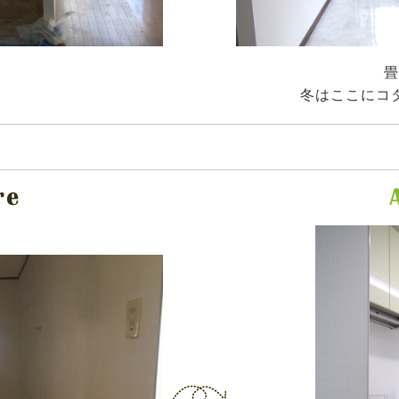
畳
冬はここにコ