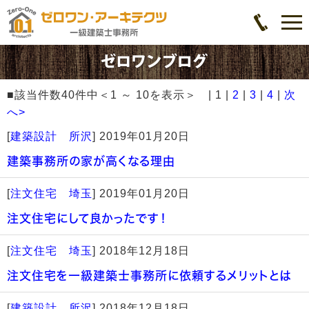
■該当件数40件中＜1 ～ 10を表示＞ | 1 |
2
|
3
|
4
|
次
へ>
[
建築設計 所沢
]
2019年01月20日
建築事務所の家が高くなる理由
[
注文住宅 埼玉
]
2019年01月20日
注文住宅にして良かったです！
[
注文住宅 埼玉
]
2018年12月18日
注文住宅を一級建築士事務所に依頼するメリットとは
[
建築設計 所沢
]
2018年12月18日