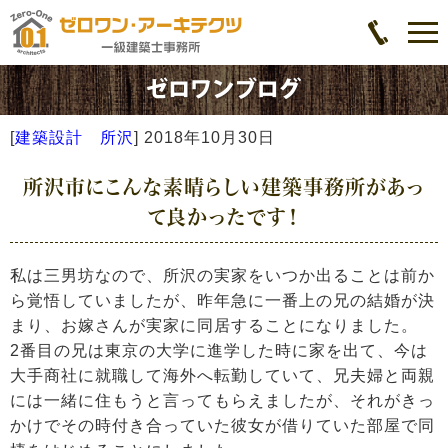
[
建築設計 所沢
]
2018年10月30日
所沢市にこんな素晴らしい建築事務所があっ
て良かったです！
私は三男坊なので、所沢の実家をいつか出ることは前か
ら覚悟していましたが、昨年急に一番上の兄の結婚が決
まり、お嫁さんが実家に同居することになりました。
2番目の兄は東京の大学に進学した時に家を出て、今は
大手商社に就職して海外へ転勤していて、兄夫婦と両親
には一緒に住もうと言ってもらえましたが、それがきっ
かけでその時付き合っていた彼女が借りていた部屋で同