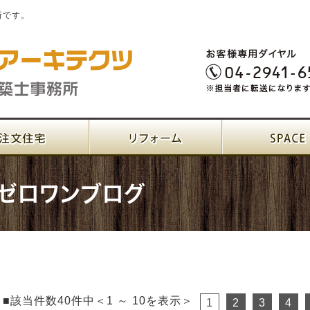
所です。
ゼロワンブログ
■該当件数40件中＜1 ～ 10を表示＞
1
2
3
4