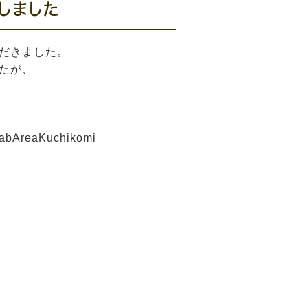
しました
だきました。
たが、
#tabAreaKuchikomi